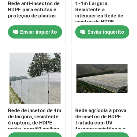
Rede anti-insectos de
1-4m Largura
HDPE para estufas e
Resistente a
proteção de plantas
intempéries Rede de
insetos de HDPE
50x25 malha
Enviar inquérito
Enviar inquérito
Casa
Rede de insetos de 4m
Rede agrícola à prova
Produtos
de largura, resistente
de insetos de HDPE
à ruptura, de HDPE
tratada com UV
preto, com 50 malhas
fornece resistência a
lágrimas
Quem Somos