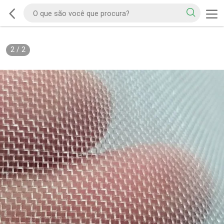
2
/
2