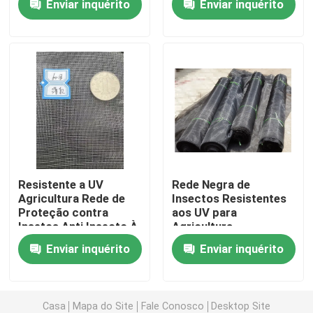
Enviar inquérito
Enviar inquérito
Controle de Qualidade
Fale Conosco
Pedir um orçamento
Russian website
Resistente a UV
Rede Negra de
Agricultura Rede de
Insectos Resistentes
Proteção contra
aos UV para
Cortina de porta de malha magnética
Insetos Anti Insecto À
Agricultura
Prova de Lágrimas
Enviar inquérito
Enviar inquérito
Com 60 Malha
Ecrã da janela
Rede da máscara do PE
Casa
Mapa do Site
Fale Conosco
Desktop Site